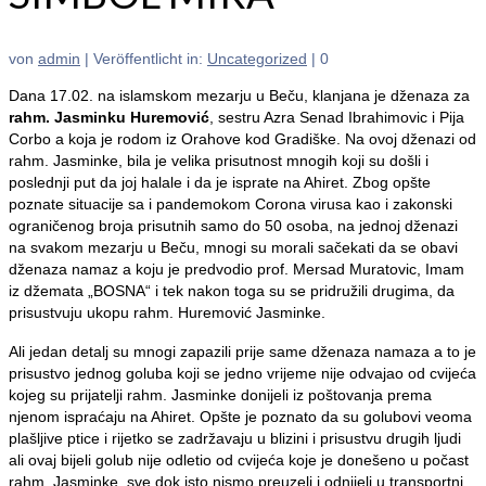
von
admin
|
Veröffentlicht in:
Uncategorized
|
0
Dana 17.02. na islamskom mezarju u Beču, klanjana je dženaza za
rahm. Jasminku Huremović
, sestru Azra Senad Ibrahimovic i Pija
Corbo a koja je rodom iz Orahove kod Gradiške. Na ovoj dženazi od
rahm. Jasminke, bila je velika prisutnost mnogih koji su došli i
poslednji put da joj halale i da je isprate na Ahiret. Zbog opšte
poznate situacije sa i pandemokom Corona virusa kao i zakonski
ograničenog broja prisutnih samo do 50 osoba, na jednoj dženazi
na svakom mezarju u Beču, mnogi su morali sačekati da se obavi
dženaza namaz a koju je predvodio prof. Mersad Muratovic, Imam
iz džemata „BOSNA“ i tek nakon toga su se pridružili drugima, da
prisustvuju ukopu rahm. Huremović Jasminke.
Ali jedan detalj su mnogi zapazili prije same dženaza namaza a to je
prisustvo jednog goluba koji se jedno vrijeme nije odvajao od cvijeća
kojeg su prijatelji rahm. Jasminke donijeli iz poštovanja prema
njenom ispraćaju na Ahiret. Opšte je poznato da su golubovi veoma
plašljive ptice i rijetko se zadržavaju u blizini i prisustvu drugih ljudi
ali ovaj bijeli golub nije odletio od cvijeća koje je donešeno u počast
rahm. Jasminke, sve dok isto nismo preuzeli i odnijeli u transportni